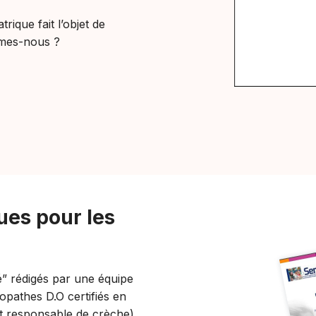
trique fait l’objet de
mmes-nous ?
ues pour les
é” rédigés par une équipe
éopathes D.O certifiés en
et responsable de crèche)