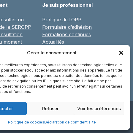
ient
Je suis professionnel
nsulter un
Pratique de l’OPP
 de la SEROPP
Formulaire d’adhésion
nsultation
Formations continues
du moment
Actualités
 parents
Agenda des congrès
Gérer le consentement
Communiqués de presse
Réseaux, associations et
 les meilleures expériences, nous utilisons des technologies telles que
 pour stocker et/ou accéder aux informations des appareils. Le fait de
partenaires
 ces technologies nous permettra de traiter des données telles que le
Librairie
t de navigation ou les ID uniques sur ce site. Le fait de ne pas
u de retirer son consentement peut avoir un effet négatif sur certaines
iques et fonctions.
cepter
Refuser
Voir les préférences
- Nantes
Politique de cookies
Déclaration de confidentialité