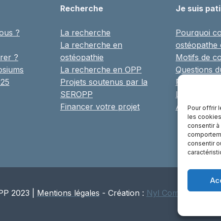
Recherche
Je suis pat
ous ?
La recherche
Pourquoi co
La recherche en
ostéopathe
rer ?
ostéopathie
Motifs de co
osiums
La recherche en OPP
Questions 
025
Projets soutenus par la
Ressources
SEROPP
Librairie
Financer votre projet
Annuaire
Pour offrir
les cookies
consentir à
comportemen
consentir o
caractérist
Ac
P 2023 |
Mentions légales
- Création :
Nyl Communication