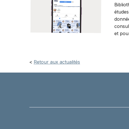
Biblio
études
donnée
consul
et pou
<
Retour aux actualités