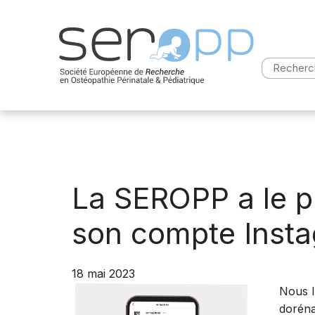
Aller
au
contenu
Recherch
La SEROPP a le pl
son compte Inst
18 mai 2023
Nous l
doréna