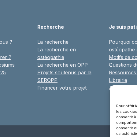
Recherche
Je suis pat
ous ?
La recherche
Pourquoi co
La recherche en
ostéopathe
rer ?
ostéopathie
Motifs de co
osiums
La recherche en OPP
Questions 
025
Projets soutenus par la
Ressources
SEROPP
Librairie
Financer votre projet
Annuaire
Pour offrir
les cookies
consentir à
comportemen
consentir o
caractérist