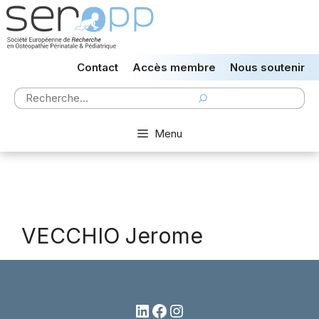
Aller
au
contenu
Contact
Accès membre
Nous soutenir
Rechercher
Menu
VECCHIO Jerome
LinkedIn
Facebook
Instagram