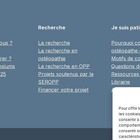
Recherche
Je suis pat
ous ?
La recherche
Pourquoi co
La recherche en
ostéopathe
rer ?
ostéopathie
Motifs de co
osiums
La recherche en OPP
Questions 
025
Projets soutenus par la
Ressources
SEROPP
Librairie
Financer votre projet
Annuaire
Pour offrir
les cookies
consentir à
comportemen
consentir o
caractérist