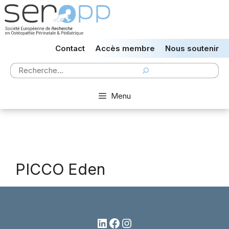
Aller
au
contenu
Contact
Accès membre
Nous soutenir
Rechercher
Menu
PICCO Eden
LinkedIn
Facebook
Instagram