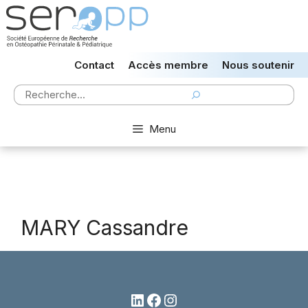
Aller
au
contenu
Contact
Accès membre
Nous soutenir
Rechercher
Menu
MARY Cassandre
LinkedIn
Facebook
Instagram