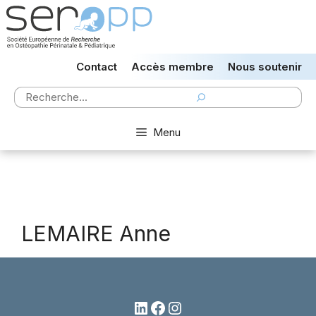
Aller
au
contenu
Contact
Accès membre
Nous soutenir
Rechercher
Menu
LEMAIRE Anne
LinkedIn
Facebook
Instagram