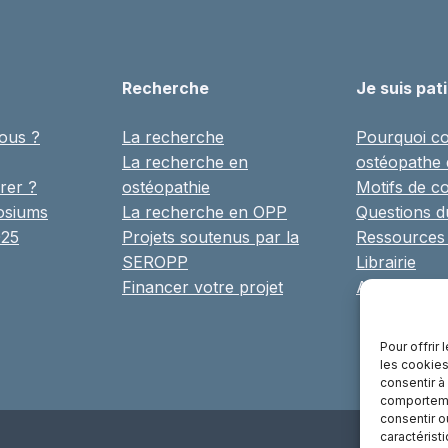
Recherche
Je suis pat
ous ?
La recherche
Pourquoi co
La recherche en
ostéopathe
rer ?
ostéopathie
Motifs de co
osiums
La recherche en OPP
Questions 
025
Projets soutenus par la
Ressources
SEROPP
Librairie
Financer votre projet
Annuaire
Pour offrir
les cookies
consentir à
comportemen
consentir o
caractérist