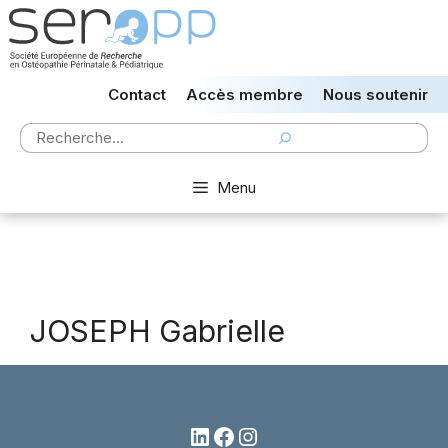
Aller
au
contenu
Contact
Accès membre
Nous soutenir
Rechercher
Menu
JOSEPH Gabrielle
LinkedIn
Facebook
Instagram