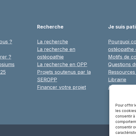
Recherche
Je suis pat
ous ?
La recherche
Pourquoi co
La recherche en
ostéopathe
rer ?
ostéopathie
Motifs de co
osiums
La recherche en OPP
Questions 
025
Projets soutenus par la
Ressources
SEROPP
Librairie
Financer votre projet
Annuaire
Pour offrir
les cookies
consentir à
comportemen
consentir o
caractérist