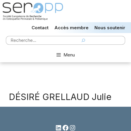
Aller
au
contenu
Contact
Accès membre
Nous soutenir
Rechercher
Menu
DÉSIRÉ GRELLAUD Julie
LinkedIn
Facebook
Instagram