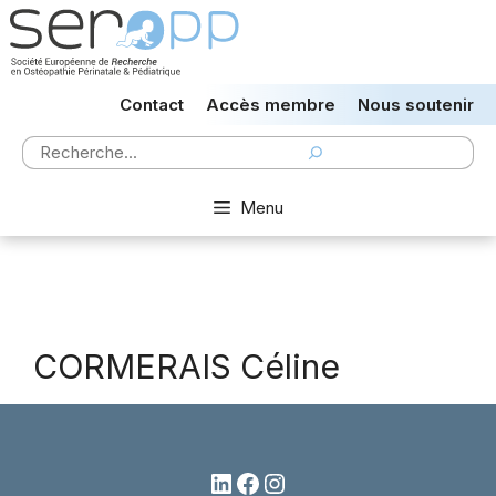
Aller
au
contenu
Contact
Accès membre
Nous soutenir
Rechercher
Menu
CORMERAIS Céline
LinkedIn
Facebook
Instagram