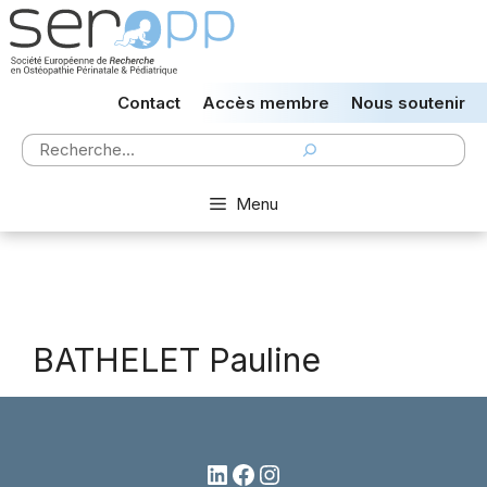
Aller
au
contenu
Contact
Accès membre
Nous soutenir
Rechercher
Menu
BATHELET Pauline
LinkedIn
Facebook
Instagram